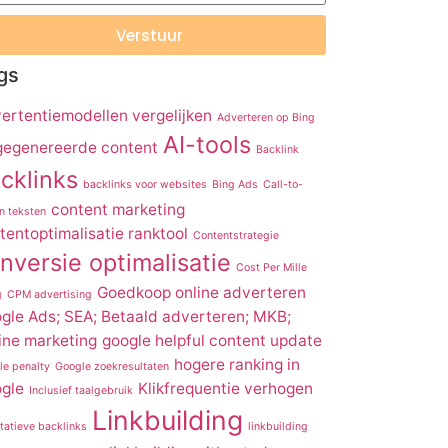
Verstuur
gs
ertentiemodellen vergelijken
Adverteren op Bing
AI-tools
gegenereerde content
Backlink
cklinks
backlinks voor websites
Bing Ads
Call-to-
content marketing
n teksten
tentoptimalisatie ranktool
Contentstrategie
nversie optimalisatie
Cost Per Mille
Goedkoop online adverteren
g
CPM advertising
gle Ads; SEA; Betaald adverteren; MKB;
ine marketing
google helpful content update
hogere ranking in
le penalty
Google zoekresultaten
gle
Klikfrequentie verhogen
Inclusief taalgebruik
Linkbuilding
tatieve backlinks
linkbuilding