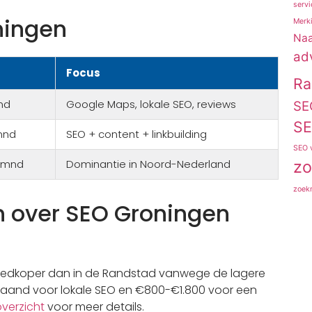
servi
ningen
Merki
Naa
ad
Focus
Ra
nd
Google Maps, lokale SEO, reviews
SE
SE
mnd
SEO + content + linkbuilding
SEO 
zo
0/mnd
Dominantie in Noord-Nederland
zoekm
n over SEO Groningen
oedkoper dan in de Randstad vanwege de lagere
aand voor lokale SEO en €800-€1.800 voor een
verzicht
voor meer details.