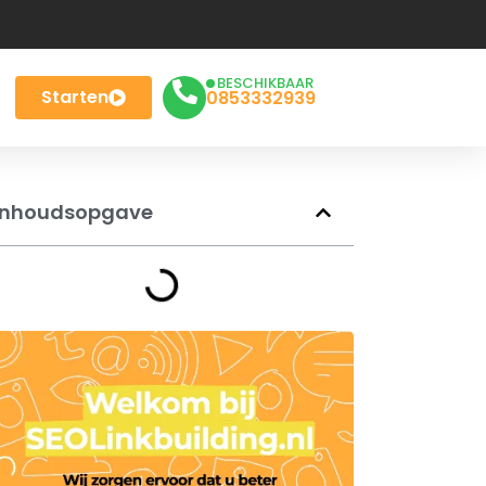
BESCHIKBAAR
Starten
0853332939
Inhoudsopgave