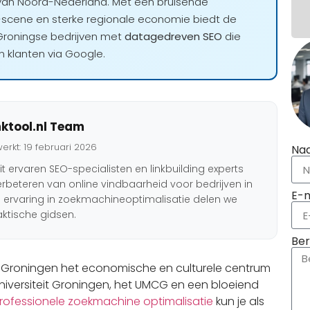
van Noord-Nederland. Met een bruisende
-scene en sterke regionale economie biedt de
 Groningse bedrijven met
datagedreven SEO
die
 klanten via Google.
ktool.nl Team
werkt: 19 februari 2026
Na
t ervaren SEO-specialisten en linkbuilding experts
erbeteren van online vindbaarheid voor bedrijven in
E-m
e ervaring in zoekmachineoptimalisatie delen we
ktische gidsen.
Ber
s Groningen het economische en culturele centrum
universiteit Groningen, het UMCG en een bloeiend
rofessionele zoekmachine optimalisatie
kun je als