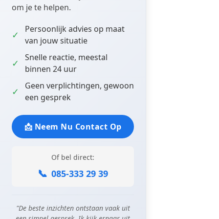
om je te helpen.
Persoonlijk advies op maat
✓
van jouw situatie
Snelle reactie, meestal
✓
binnen 24 uur
Geen verplichtingen, gewoon
✓
een gesprek
📩 Neem Nu Contact Op
Of bel direct:
📞
085-333 29 39
"De beste inzichten ontstaan vaak uit
een simpel gesprek. Ik kijk ernaar uit