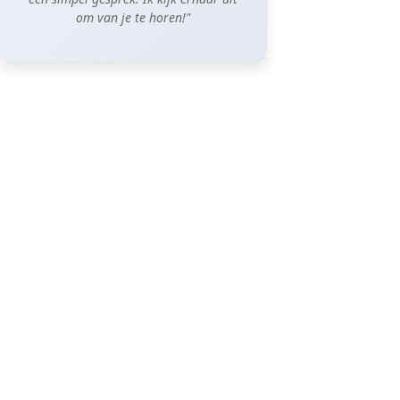
om van je te horen!"
SEO Checklist
HTML Editor
PDF naar JPG
Wachtwoord Generator
Tekst naar Spraak
WebP naar PNG