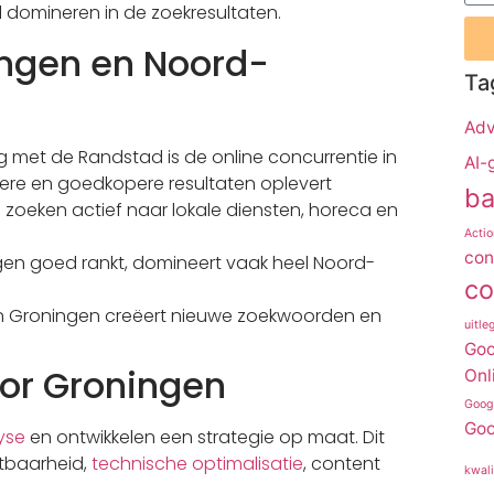
l domineren in de zoekresultaten.
ingen en Noord-
Ta
Adv
ing met de Randstad is de online concurrentie in
AI-
llere en goedkopere resultaten oplevert
ba
zoeken actief naar lokale diensten, horeca en
Actio
con
gen goed rankt, domineert vaak heel Noord-
co
 in Groningen creëert nieuwe zoekwoorden en
uitle
Goo
or Groningen
Onl
Goog
Goo
yse
en ontwikkelen een strategie op maat. Dit
tbaarheid,
technische optimalisatie
, content
kwali