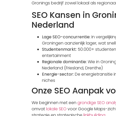
Gronings bedrijf zowel lokaal als regionaa
SEO Kansen in Gron
Nederland
Lage SEO-concurrentie:
In vergelijk
Groningen aanzienlijk lager, wat sne
Studentenmarkt:
50.000+ studenten 
entertainment
Regionale dominantie:
Wie in Gronin
Nederland (Friesland, Drenthe)
Energie-sector:
De energietransitie
niches
Onze SEO Aanpak vo
We beginnen met een
grondige SEO anal
omvat
lokale SEO
voor Google Maps-zich
strategie en strategische
linkbuilding
.