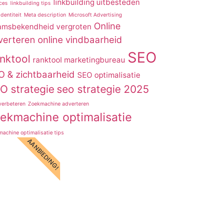
linkbuilding uitbesteden
ces
linkbuilding tips
dentiteit
Meta description
Microsoft Advertising
Online
msbekendheid vergroten
verteren
online vindbaarheid
SEO
nktool
ranktool marketingbureau
O & zichtbaarheid
SEO optimalisatie
O strategie
seo strategie 2025
verbeteren
Zoekmachine adverteren
ekmachine optimalisatie
achine optimalisatie tips
AANBIEDING!