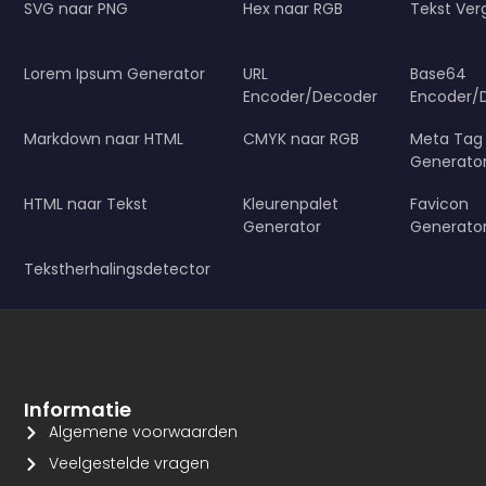
SVG naar PNG
Hex naar RGB
Tekst Verg
Lorem Ipsum Generator
URL
Base64
Encoder/Decoder
Encoder/
Markdown naar HTML
CMYK naar RGB
Meta Tag
Generato
HTML naar Tekst
Kleurenpalet
Favicon
Generator
Generato
Tekstherhalingsdetector
Informatie
Algemene voorwaarden
Veelgestelde vragen