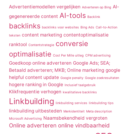
Advertentiemodellen vergelijken
AI-
Adverteren op Bing
AI-tools
gegenereerde content
Backlink
backlinks
backlinks voor websites
Bing Ads
Call-to-Action
content marketing
contentoptimalisatie
teksten
conversie
ranktool
Contentstrategie
optimalisatie
Cost Per Mille uitleg
CPM advertising
Goedkoop online adverteren
Google Ads; SEA;
Betaald adverteren; MKB; Online marketing
google
helpful content update
Google penalty
Google zoekresultaten
hogere ranking in Google
Inclusief taalgebruik
Klikfrequentie verhogen
kwalitatieve backlinks
Linkbuilding
linkbuilding services
linkbuilding tips
linkbuilding uitbesteden
Merkidentiteit
Meta description
Naamsbekendheid vergroten
Microsoft Advertising
Online adverteren
online vindbaarheid