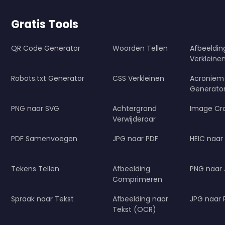
Gratis Tools
QR Code Generator
Woorden Tellen
Afbeeldi
Verkleine
Robots.txt Generator
CSS Verkleinen
Acroniem
Generato
PNG naar SVG
Achtergrond
Image Cr
Verwijderaar
PDF Samenvoegen
JPG naar PDF
HEIC naar
Tekens Tellen
Afbeelding
PNG naar
Comprimeren
Spraak naar Tekst
Afbeelding naar
JPG naar
Tekst (OCR)