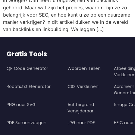
in Google? Dan heeft u ongetwijfeld van backlinks
gehoord. Maar wat zijn het precies, waarom zijn ze zo
belangrijk voor SEO, en hoe kunt u ze op een duurzame
manier verkrijgen? In dit artikel duiken we in de wereld
van backlinks en linkbuilding. We leggen […]
Gratis Tools
QR Code Generator
Woorden Tellen
Afbeeldi
Verkleine
Robots.txt Generator
CSS Verkleinen
Acroniem
Generato
PNG naar SVG
Achtergrond
Image Cr
Verwijderaar
PDF Samenvoegen
JPG naar PDF
HEIC naar