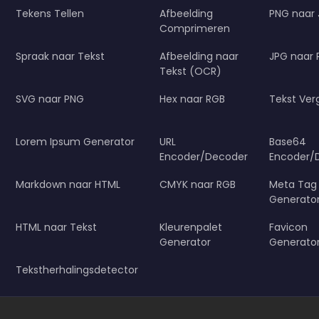
Tekens Tellen
Afbeelding
PNG naar
Comprimeren
Spraak naar Tekst
Afbeelding naar
JPG naar
Tekst (OCR)
SVG naar PNG
Hex naar RGB
Tekst Verg
Lorem Ipsum Generator
URL
Base64
Encoder/Decoder
Encoder/
Markdown naar HTML
CMYK naar RGB
Meta Tag
Generato
HTML naar Tekst
Kleurenpalet
Favicon
Generator
Generato
Tekstherhalingsdetector