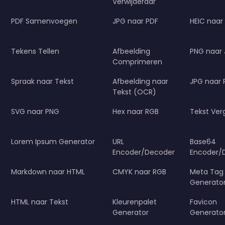
Verwijderaar
PDF Samenvoegen
JPG naar PDF
HEIC naar
Tekens Tellen
Afbeelding
PNG naar
Comprimeren
Spraak naar Tekst
Afbeelding naar
JPG naar
Tekst (OCR)
SVG naar PNG
Hex naar RGB
Tekst Verg
Lorem Ipsum Generator
URL
Base64
Encoder/Decoder
Encoder/
Markdown naar HTML
CMYK naar RGB
Meta Tag
Generato
HTML naar Tekst
Kleurenpalet
Favicon
Generator
Generato