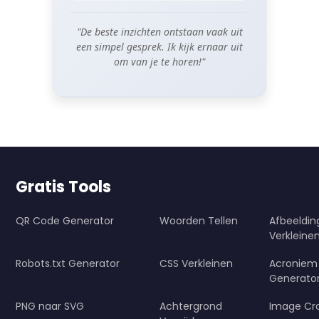
"De beste inzichten ontstaan vaak uit
een simpel gesprek. Ik kijk ernaar uit
om van je te horen!"
Gratis Tools
QR Code Generator
Woorden Tellen
Afbeeldi
Verkleine
Robots.txt Generator
CSS Verkleinen
Acroniem
Generato
PNG naar SVG
Achtergrond
Image Cr