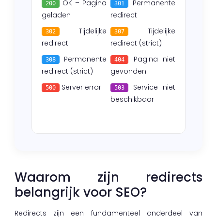
OK – Pagina
Permanente
200
301
geladen
redirect
Tijdelijke
Tijdelijke
302
307
redirect
redirect (strict)
Permanente
Pagina niet
308
404
redirect (strict)
gevonden
Server error
Service niet
500
503
beschikbaar
Waarom zijn redirects
belangrijk voor SEO?
Redirects zijn een fundamenteel onderdeel van