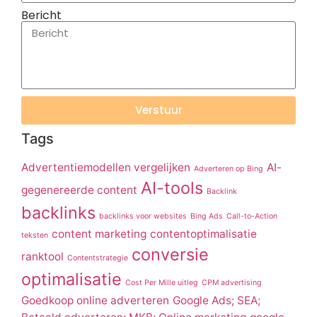
Bericht
Verstuur
Tags
Advertentiemodellen vergelijken
AI-
Adverteren op Bing
AI-tools
gegenereerde content
Backlink
backlinks
backlinks voor websites
Bing Ads
Call-to-Action
content marketing
contentoptimalisatie
teksten
conversie
ranktool
Contentstrategie
optimalisatie
Cost Per Mille uitleg
CPM advertising
Goedkoop online adverteren
Google Ads; SEA;