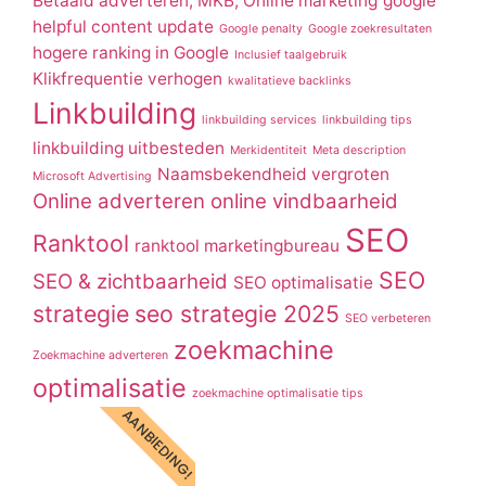
Betaald adverteren; MKB; Online marketing
google
helpful content update
Google penalty
Google zoekresultaten
hogere ranking in Google
Inclusief taalgebruik
Klikfrequentie verhogen
kwalitatieve backlinks
Linkbuilding
linkbuilding services
linkbuilding tips
linkbuilding uitbesteden
Merkidentiteit
Meta description
Naamsbekendheid vergroten
Microsoft Advertising
Online adverteren
online vindbaarheid
SEO
Ranktool
ranktool marketingbureau
SEO
SEO & zichtbaarheid
SEO optimalisatie
strategie
seo strategie 2025
SEO verbeteren
zoekmachine
Zoekmachine adverteren
optimalisatie
zoekmachine optimalisatie tips
AANBIEDING!