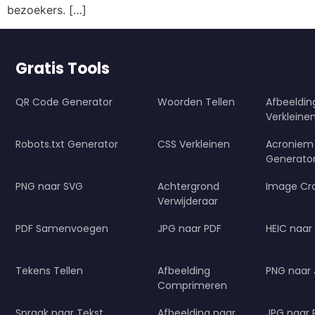
bezoekers. […]
Gratis Tools
QR Code Generator
Woorden Tellen
Afbeeldi
Verkleine
Robots.txt Generator
CSS Verkleinen
Acroniem
Generato
PNG naar SVG
Achtergrond
Image Cr
Verwijderaar
PDF Samenvoegen
JPG naar PDF
HEIC naar
Tekens Tellen
Afbeelding
PNG naar
Comprimeren
Spraak naar Tekst
Afbeelding naar
JPG naar