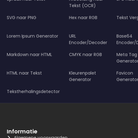
Tekst (OCR)
SVG naar PNG
Hex naar RGB
Tekst Verg
Lorem Ipsum Generator
URL
Base64
Encoder/Decoder
Encoder/
Markdown naar HTML
CMYK naar RGB
Meta Tag
Generato
HTML naar Tekst
Kleurenpalet
Favicon
Generator
Generato
Tekstherhalingsdetector
Informatie
Algemene voorwaarden