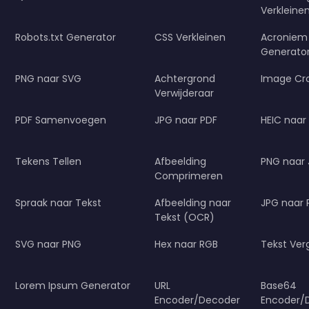
Verkleine
Robots.txt Generator
CSS Verkleinen
Acroniem
Generato
PNG naar SVG
Achtergrond
Image Cr
Verwijderaar
PDF Samenvoegen
JPG naar PDF
HEIC naar
Tekens Tellen
Afbeelding
PNG naar
Comprimeren
Spraak naar Tekst
Afbeelding naar
JPG naar
Tekst (OCR)
SVG naar PNG
Hex naar RGB
Tekst Verg
Lorem Ipsum Generator
URL
Base64
Encoder/Decoder
Encoder/