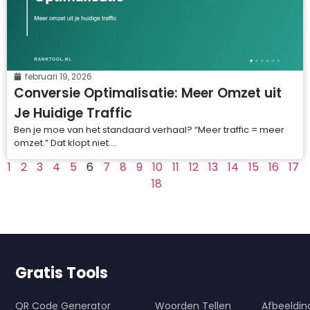
februari 19, 2026
Conversie Optimalisatie: Meer Omzet uit
Je Huidige Traffic
Ben je moe van het standaard verhaal? “Meer traffic = meer
omzet.” Dat klopt niet....
1
2
3
4
5
6
7
8
9
10
11
12
13
14
15
16
17
18
Gratis Tools
QR Code Generator
Woorden Tellen
Afbeeldi