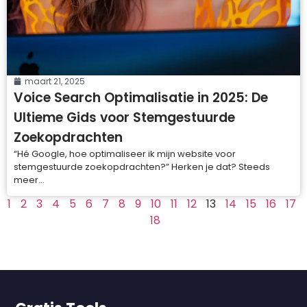
maart 21, 2025
Voice Search Optimalisatie in 2025: De
Ultieme Gids voor Stemgestuurde
Zoekopdrachten
“Hé Google, hoe optimaliseer ik mijn website voor
stemgestuurde zoekopdrachten?” Herken je dat? Steeds
meer...
1
2
3
4
5
6
7
8
9
10
11
12
13
14
15
16
17
18