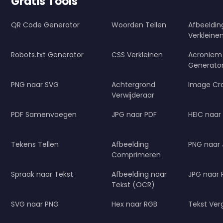
Gratis Tools
QR Code Generator
Woorden Tellen
Afbeeldi
Verkleine
Robots.txt Generator
CSS Verkleinen
Acroniem
Generato
PNG naar SVG
Achtergrond
Image Cr
Verwijderaar
PDF Samenvoegen
JPG naar PDF
HEIC naar
Tekens Tellen
Afbeelding
PNG naar
Comprimeren
Spraak naar Tekst
Afbeelding naar
JPG naar
Tekst (OCR)
SVG naar PNG
Hex naar RGB
Tekst Verg