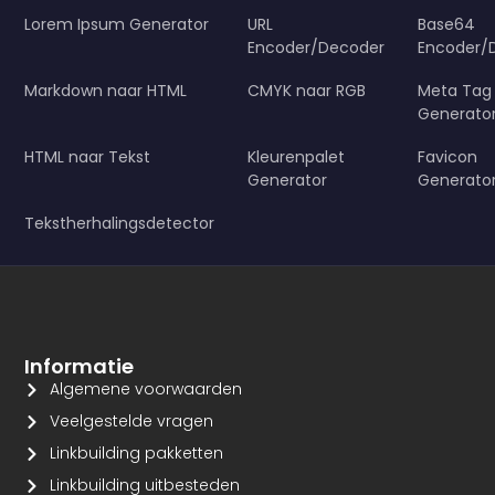
Lorem Ipsum Generator
URL
Base64
Encoder/Decoder
Encoder/
Markdown naar HTML
CMYK naar RGB
Meta Tag
Generato
HTML naar Tekst
Kleurenpalet
Favicon
Generator
Generato
Tekstherhalingsdetector
Informatie
Algemene voorwaarden
Veelgestelde vragen
Linkbuilding pakketten
Linkbuilding uitbesteden