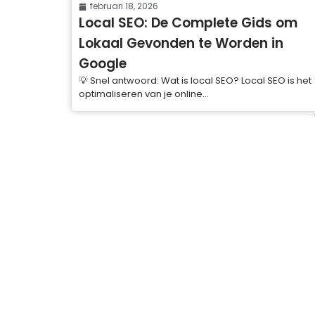
februari 18, 2026
Local SEO: De Complete Gids om
Lokaal Gevonden te Worden in
Google
💡 Snel antwoord: Wat is local SEO? Local SEO is het
optimaliseren van je online...
Gratis Tools
QR Code Generator
Woorden Telle
Robots.txt Generator
CSS Verkleinen
PNG naar SVG
Achtergrond Ve