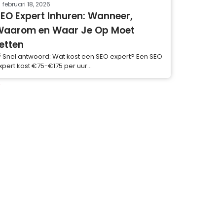
februari 18, 2026
EO Expert Inhuren: Wanneer,
Waarom en Waar Je Op Moet
etten
 Snel antwoord: Wat kost een SEO expert? Een SEO
xpert kost €75-€175 per uur...
8
SEO Checklist
HTML Editor
PDF naar JPG