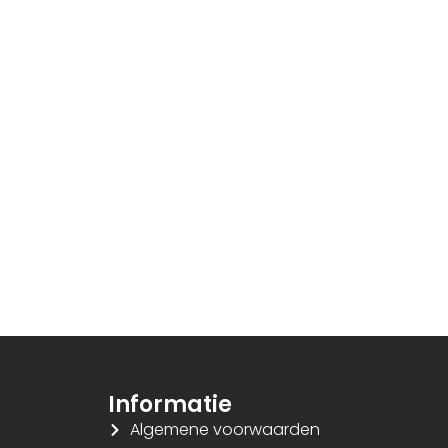
PDF Samenvoegen
JPG naar PDF
Tekens Tellen
Afbeelding C
Spraak naar Tekst
Afbeelding na
SVG naar PNG
Hex naar RGB
Lorem Ipsum Generator
URL Encoder/D
Markdown naar HTML
CMYK naar RG
HTML naar Tekst
Kleurenpalet G
Tekstherhalingsdetector
Informatie
Algemene voorwaarden