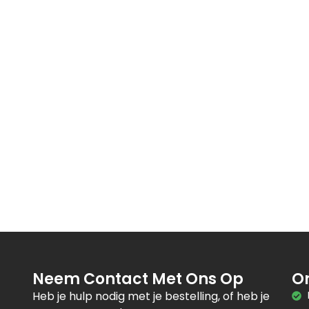
HEIC naar JPG
omprimeren
PNG naar JPG
ar Tekst (OCR)
JPG naar PNG
Tekst Vergelijken
ecoder
Base64 Encoder/Decoder
B
Meta Tag Generator
enerator
Favicon Generator
Neem Contact Met Ons Op
O
Heb je hulp nodig met je bestelling, of heb je