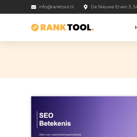
info@ranktool.nl
De Nieuwe Erven 3, 5