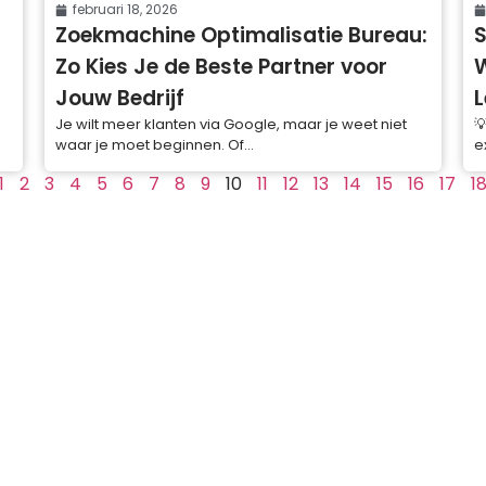
februari 18, 2026
Zoekmachine Optimalisatie Bureau:
S
Zo Kies Je de Beste Partner voor
Jouw Bedrijf
L
Je wilt meer klanten via Google, maar je weet niet

waar je moet beginnen. Of...
e
1
2
3
4
5
6
7
8
9
10
11
12
13
14
15
16
17
1
n
Afbeeldingen Verkleinen
Acroniem Generator
rwijderaar
Image Cropper