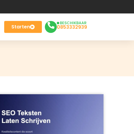
BESCHIKBAAR
Starten
0853332939