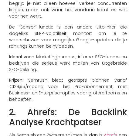
begrijp je niet alleen hoeveel verkeer concurrenten
krijgen, maar ook waar het vandaan komt en wat
voor hen werkt.
De “Sensor”-functie is een andere uitblinker, die
dagelijks SERP-volatiliteit monitort om je te
waarschuwen voor mogelijke Google-updates die je
rankings kunnen beïnvloeden.
Ideaal voor:
Marketingbureaus, interne SEO-teams en
bedrijven die serieus werk maken van uitgebreide
SEO-dekking.
Prijzen:
Semrush biedt getrapte plannen vanaf
€129,95/maand voor het Pro-abonnement, met
Business- en Enterprise-opties voor grotere teams en
behoeften.
2. Ahrefs: De Backlink
Analyse Krachtpatser
Als Semrush een Zwitsers zakmes is, dan is
Ahrefs
een