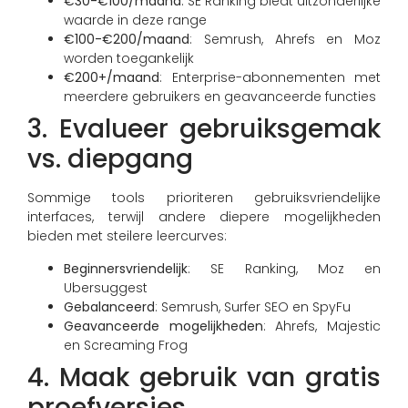
€30-€100/maand
: SE Ranking biedt uitzonderlijke
waarde in deze range
€100-€200/maand
: Semrush, Ahrefs en Moz
worden toegankelijk
€200+/maand
: Enterprise-abonnementen met
meerdere gebruikers en geavanceerde functies
3. Evalueer gebruiksgemak
vs. diepgang
Sommige tools prioriteren gebruiksvriendelijke
interfaces, terwijl andere diepere mogelijkheden
bieden met steilere leercurves:
Beginnersvriendelijk
: SE Ranking, Moz en
Ubersuggest
Gebalanceerd
: Semrush, Surfer SEO en SpyFu
Geavanceerde mogelijkheden
: Ahrefs, Majestic
en Screaming Frog
4. Maak gebruik van gratis
proefversies