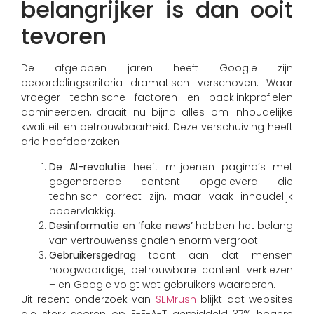
belangrijker is dan ooit
tevoren
De afgelopen jaren heeft Google zijn
beoordelingscriteria dramatisch verschoven. Waar
vroeger technische factoren en backlinkprofielen
domineerden, draait nu bijna alles om inhoudelijke
kwaliteit en betrouwbaarheid. Deze verschuiving heeft
drie hoofdoorzaken:
De AI-revolutie
heeft miljoenen pagina’s met
gegenereerde content opgeleverd die
technisch correct zijn, maar vaak inhoudelijk
oppervlakkig.
Desinformatie en ‘fake news’
hebben het belang
van vertrouwenssignalen enorm vergroot.
Gebruikersgedrag
toont aan dat mensen
hoogwaardige, betrouwbare content verkiezen
– en Google volgt wat gebruikers waarderen.
Uit recent onderzoek van
SEMrush
blijkt dat websites
die sterk scoren op E-E-A-T gemiddeld 37% hogere