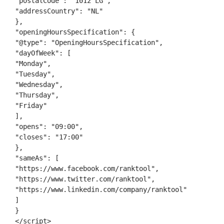
"postalCode"
:
"1012 LG"
,
"addressCountry"
:
"NL"
}
,
"openingHoursSpecification"
:
{
"@type"
:
"OpeningHoursSpecification"
,
"dayOfWeek"
:
[
"Monday"
,
"Tuesday"
,
"Wednesday"
,
"Thursday"
,
"Friday"
]
,
"opens"
:
"09:00"
,
"closes"
:
"17:00"
}
,
"sameAs"
:
[
"https://www.facebook.com/ranktool"
,
"https://www.twitter.com/ranktool"
,
"https://www.linkedin.com/company/ranktool"
]
}
</
script
>