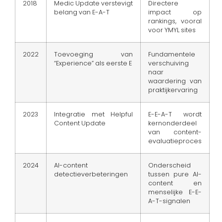
2018
Medic Update verstevigt
Directere
belang van E-A-T
impact op
rankings, vooral
voor YMYL sites
2022
Toevoeging van
Fundamentele
“Experience” als eerste E
verschuiving
naar
waardering van
praktijkervaring
2023
Integratie met Helpful
E-E-A-T wordt
Content Update
kernonderdeel
van content-
evaluatieproces
2024
AI-content
Onderscheid
detectieverbeteringen
tussen pure AI-
content en
menselijke E-E-
A-T-signalen