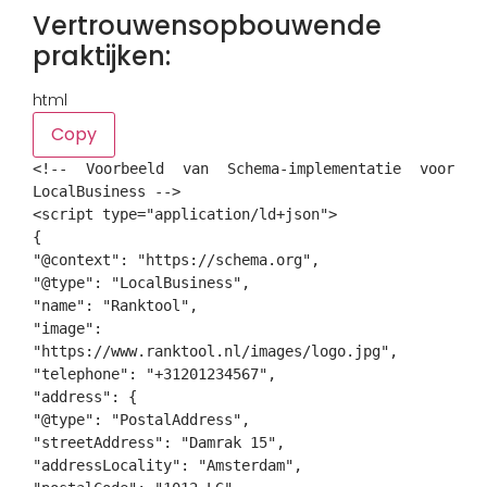
Vertrouwensopbouwende
praktijken:
html
Copy
<!-- Voorbeeld van Schema-implementatie voor
LocalBusiness -->
<
script
type
=
"
application/ld+json
"
>
{
"@context"
:
"https://schema.org"
,
"@type"
:
"LocalBusiness"
,
"name"
:
"Ranktool"
,
"image"
:
"https://www.ranktool.nl/images/logo.jpg"
,
"telephone"
:
"+31201234567"
,
"address"
:
{
"@type"
:
"PostalAddress"
,
"streetAddress"
:
"Damrak 15"
,
"addressLocality"
:
"Amsterdam"
,