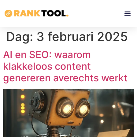
Dag:
3 februari 2025
AI en SEO: waarom
klakkeloos content
genereren averechts werkt