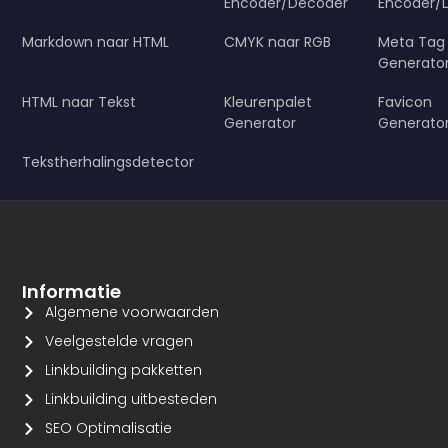
Encoder/Decoder
Encoder/
Markdown naar HTML
CMYK naar RGB
Meta Tag
Generato
HTML naar Tekst
Kleurenpalet
Favicon
Generator
Generato
Tekstherhalingsdetector
Informatie
Algemene voorwaarden
Veelgestelde vragen
Linkbuilding pakketten
Linkbuilding uitbesteden
SEO Optimalisatie