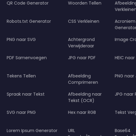
QR Code Generator
Woorden Tellen
Afbeeldi
Verkleine
Robots.txt Generator
CSS Verkleinen
Acroniem
Generato
PNG naar SVG
Achtergrond
Image Cr
Verwijderaar
PDF Samenvoegen
JPG naar PDF
HEIC naar
Tekens Tellen
Afbeelding
PNG naar
Comprimeren
Spraak naar Tekst
Afbeelding naar
JPG naar
Tekst (OCR)
SVG naar PNG
Hex naar RGB
Tekst Verg
Lorem Ipsum Generator
URL
Base64